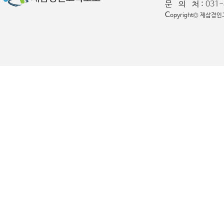
문 의 처 :
031-
C
opyright© 제삼경인고속